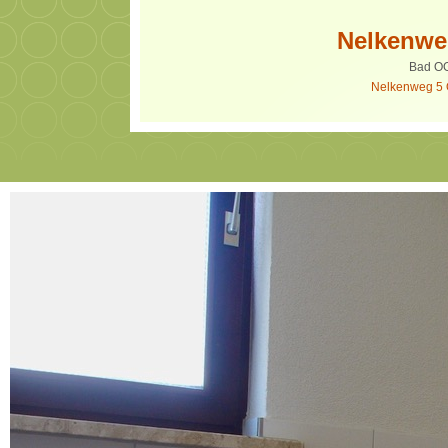
Nelkenwe
Bad OG
Nelkenweg 5