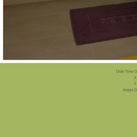
Date Time Or
X
Y
Image D