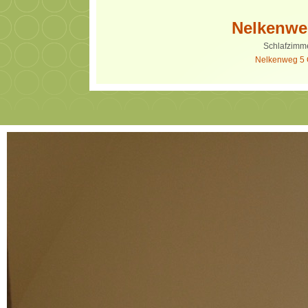
Nelkenwe
Schlafzimm
Nelkenweg 5