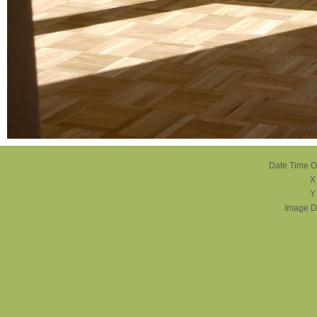
Date Time Or
X
Y
Image D