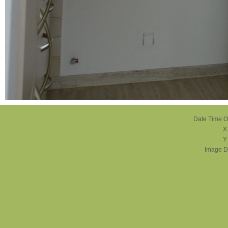
Date Time Or
X
Y
Image D