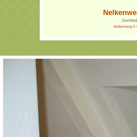
Nelkenwe
Dachbode
Nelkenweg 5