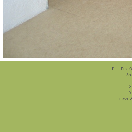
Date Time Or
Shu
X
Y
Image D